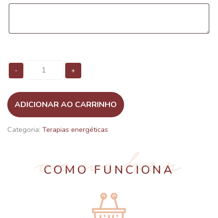
Nutrição
Nutrição
-
+
quantidade
quantidade
ADICIONAR AO CARRINHO
Categoria:
Terapias energéticas
voucher
COMO FUNCIONA