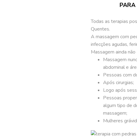
PARA 
Todas as terapias pos
Quentes.
A massagem com pedra
infecções agudas, fer
Massagem ainda não 
Massagem nunca 
abdominal e áre
Pessoas com doe
Após cirurgias;
Logo após sessõ
Pessoas propens
algum tipo de d
massagem;
Mulheres grávi