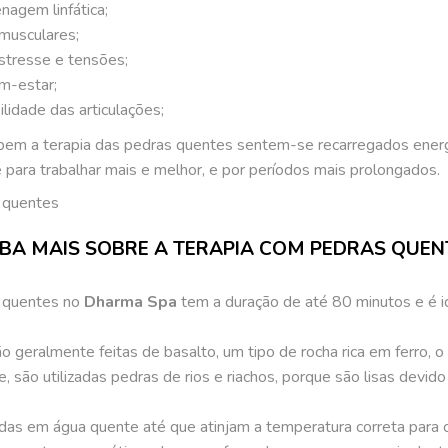
agem linfática;
 musculares;
stresse e tensões;
m-estar;
lidade das articulações;
em a terapia das pedras quentes sentem-se recarregados ener
para trabalhar mais e melhor, e por períodos mais prolongados.
IBA MAIS SOBRE A TERAPIA COM PEDRAS QUEN
s quentes no
Dharma Spa
tem a duração de até 80 minutos e é id
 geralmente feitas de basalto, um tipo de rocha rica em ferro, o q
, são utilizadas pedras de rios e riachos, porque são lisas devid
das em água quente até que atinjam a temperatura correta para 