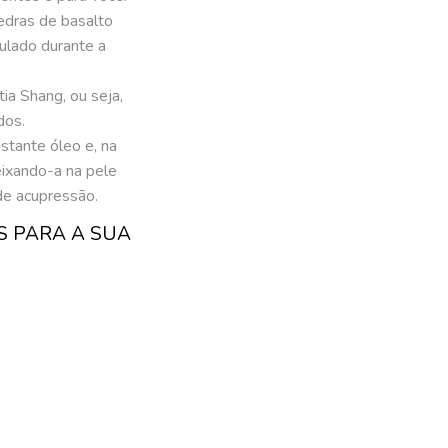
dras de basalto
mulado durante a
ia Shang, ou seja,
dos.
tante óleo e, na
ixando-a na pele
de acupressão.
S PARA A SUA