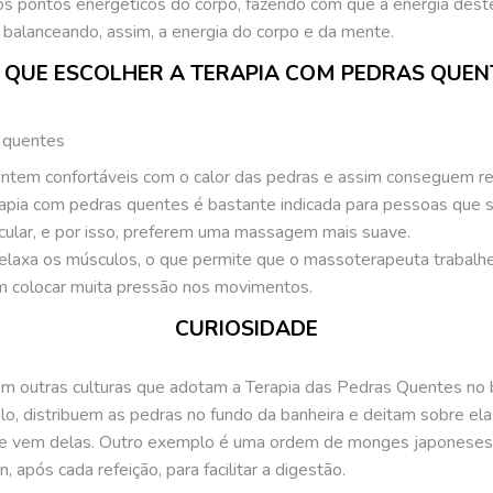
os pontos energéticos do corpo, fazendo com que a energia dest
a, balanceando, assim, a energia do corpo e da mente.
 QUE ESCOLHER A TERAPIA COM PEDRAS QUEN
ntem confortáveis com o calor das pedras e assim conseguem re
apia com pedras quentes é bastante indicada para pessoas que 
lar, e por isso, preferem uma massagem mais suave.
relaxa os músculos, o que permite que o massoterapeuta trabalh
m colocar muita pressão nos movimentos.
CURIOSIDADE
em outras culturas que adotam a Terapia das Pedras Quentes no
o, distribuem as pedras no fundo da banheira e deitam sobre el
que vem delas. Outro exemplo é uma ordem de monges japoneses
após cada refeição, para facilitar a digestão.