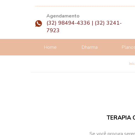
Agendamento
(32) 98494-4336 | (32) 3241-
7923
Home
Dharma
Plano
Iníc
TERAPIA 
Se você procura
seren