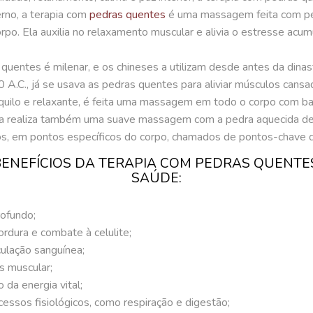
erno, a terapia com
pedras quentes
é uma massagem feita com pe
po. Ela auxilia no relaxamento muscular e alivia o estresse acu
 quentes é milenar, e
os chineses a utilizam desde antes da dinast
A.C., já se usava as pedras quentes para aliviar músculos cansa
ilo e relaxante,
é feita uma massagem em todo o corpo com bas
ta realiza também uma suave massagem com a pedra aquecida de
os, em pontos específicos do corpo, chamados de pontos-chave 
BENEFÍCIOS DA TERAPIA COM PEDRAS QUENTE
SAÚDE:
ofundo;
ordura e combate à celulite;
ulação sanguínea;
s muscular;
 da energia vital;
cessos fisiológicos, como respiração e digestão;