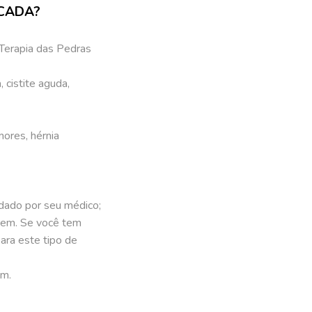
ICADA?
 Terapia das Pedras
cistite aguda,
ores, hérnia
dado por seu médico;
arem. Se você tem
ara este tipo de
em.