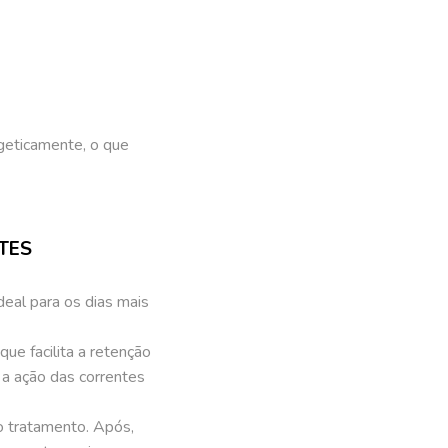
geticamente, o que
TES
eal para os dias mais
ue facilita a retenção
o a ação das correntes
o tratamento. Após,