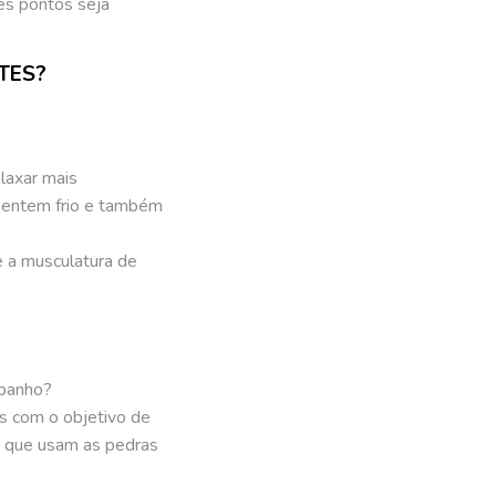
es pontos seja
TES?
laxar mais
sentem frio e também
e a musculatura de
 banho?
as com o objetivo de
 que usam as pedras