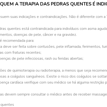
QUEM A TERAPIA DAS PEDRAS QUENTES É IND
suem suas indicações e contraindicações. Não é diferente com a
s quentes está contraindicada para indivíduos com asma aguda, 
imentos, doenças de pele, câncer e na gravidez.
é recomendada para:
deve ser feita sobre contusões, pele inflamada, ferimentos, tum
as com fraturas recentes;
nças de pele infecciosas, rash ou feridas abertas;
es de quimioterapia ou radioterapia, a menos que seja recomen
as a coágulos sanguíneos. Existe o risco dos coágulos se solt
oença cardíaca verifique com seu médico se há alguma restrição p
das devem sempre consultar o médico antes de receber massag