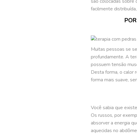
são colocadas sobre 
facilmente distribuíd
POR
Muitas pessoas se se
profundamente. A ter
possuem tensão muscu
Desta forma, o calor 
forma mais suave, se
Você sabia que exist
Os russos, por exempl
absorver a energia 
aquecidas no abdômen, 