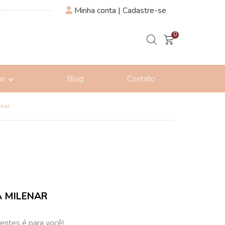
Minha conta | Cadastre-se
0
ar
Blog
Contato
enar
A MILENAR
uentes é para você!