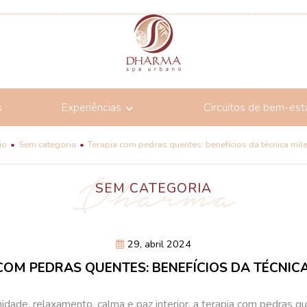
s
Experiências
Circuitos de bem-est
io
Sem categoria
Terapia com pedras quentes: benefícios da técnica mil
SEM CATEGORIA
29, abril 2024
COM PEDRAS QUENTES: BENEFÍCIOS DA TÉCNIC
idade, relaxamento, calma e paz interior, a terapia com pedras q