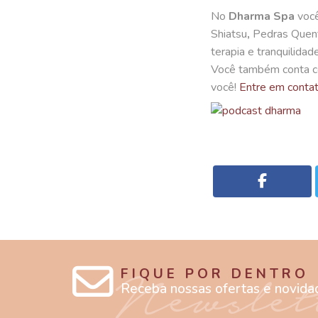
No
Dharma Spa
você
Shiatsu
,
Pedras Quen
terapia e tranquilidade
Você também conta co
você!
Entre em contat
FIQUE POR DENTRO
Receba nossas ofertas e novida